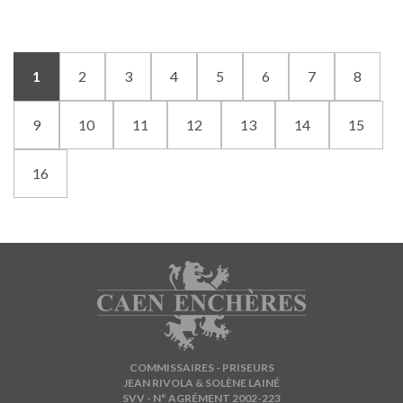
1
2
3
4
5
6
7
8
9
10
11
12
13
14
15
16
COMMISSAIRES - PRISEURS
JEAN RIVOLA & SOLÈNE LAINÉ
SVV - N° AGRÉMENT 2002-223