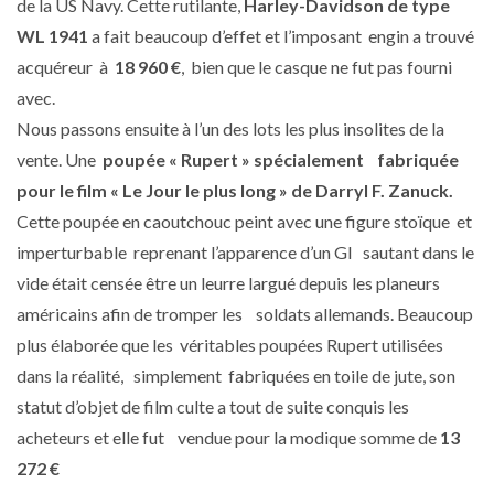
de la US Navy. Cette rutilante,
Harley-Davidson de type
WL 1941
a fait beaucoup d’effet et l’imposant engin a trouvé
acquéreur à
18 960
€
, bien que le casque ne fut pas fourni
avec.
Nous passons ensuite à l’un des lots les plus insolites de la
vente. Une
poupée « Rupert » spécialement fabriquée
pour le film « Le Jour le plus long » de Darryl F. Zanuck.
Cette poupée en caoutchouc peint avec une figure stoïque et
imperturbable reprenant l’apparence d’un GI sautant dans le
vide était censée être un leurre largué depuis les planeurs
américains afin de tromper les soldats allemands. Beaucoup
plus élaborée que les véritables poupées Rupert utilisées
dans la réalité, simplement fabriquées en toile de jute, son
statut d’objet de film culte a tout de suite conquis les
acheteurs et elle fut vendue pour la modique somme de
13
272
€